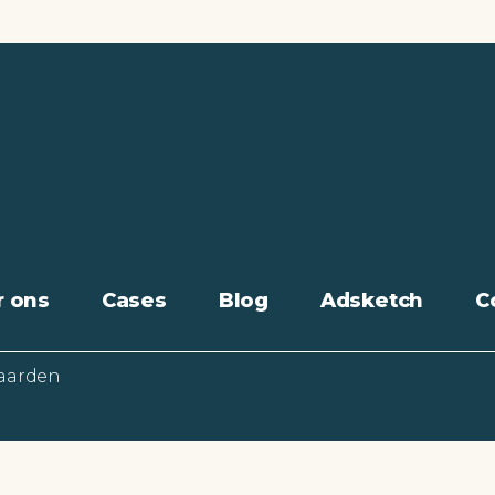
r ons
Cases
Blog
Adsketch
C
aarden