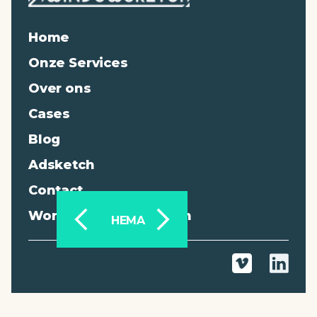
Home
Onze Services
Over ons
Cases
Blog
Adsketch
Contact
Work at Windowsketch
HEMA